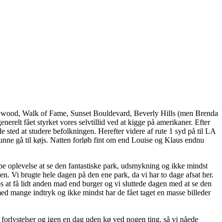
 Hollywood, Walk of Fame, Sunset Bouldevard, Beverly Hills (men Brenda
relt fået styrket vores selvtillid ved at kigge på amerikaner. Efter
sted at studere befolkningen. Herefter videre af rute 1 syd på til LA
kunne gå til køjs. Natten forløb fint om end Louise og Klaus endnu
pe oplevelse at se den fantastiske park, udsmykning og ikke mindst
 Vi brugte hele dagen på den ene park, da vi har to dage afsat her.
s at få lidt anden mad end burger og vi sluttede dagen med at se den
med mange indtryk og ikke mindst har de fået taget en masse billeder
orlystelser og igen en dag uden kø ved nogen ting, så vi nåede