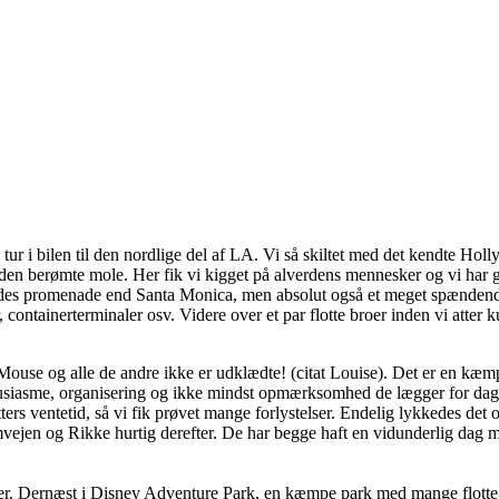
på tur i bilen til den nordlige del af LA. Vi så skiltet med det kendte
n berømte mole. Her fik vi kigget på alverdens mennesker og vi har gene
ledes promenade end Santa Monica, men absolut også et meget spændende 
ontainerterminaler osv. Videre over et par flotte broer inden vi atter 
ouse og alle de andre ikke er udklædte! (citat Louise). Det er en kæm
siasme, organisering og ikke mindst opmærksomhed de lægger for dagen.
rs ventetid, så vi fik prøvet mange forlystelser. Endelig lykkedes det o
mvejen og Rikke hurtig derefter. De har begge haft en vidunderlig dag 
ier. Dernæst i Disney Adventure Park, en kæmpe park med mange flotte f