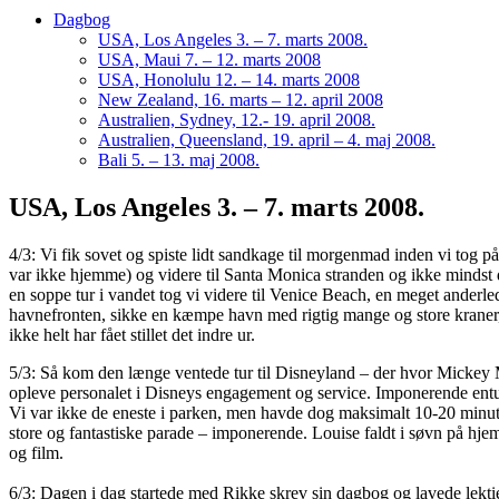
Dagbog
USA, Los Angeles 3. – 7. marts 2008.
USA, Maui 7. – 12. marts 2008
USA, Honolulu 12. – 14. marts 2008
New Zealand, 16. marts – 12. april 2008
Australien, Sydney, 12.- 19. april 2008.
Australien, Queensland, 19. april – 4. maj 2008.
Bali 5. – 13. maj 2008.
USA, Los Angeles 3. – 7. marts 2008.
4/3: Vi fik sovet og spiste lidt sandkage til morgenmad inden vi tog 
var ikke hjemme) og videre til Santa Monica stranden og ikke mindst de
en soppe tur i vandet tog vi videre til Venice Beach, en meget ander
havnefronten, sikke en kæmpe havn med rigtig mange og store kraner, c
ikke helt har fået stillet det indre ur.
5/3: Så kom den længe ventede tur til Disneyland – der hvor Mickey M
opleve personalet i Disneys engagement og service. Imponerende entu
Vi var ikke de eneste i parken, men havde dog maksimalt 10-20 minutte
store og fantastiske parade – imponerende. Louise faldt i søvn på hje
og film.
6/3: Dagen i dag startede med Rikke skrev sin dagbog og lavede lekt