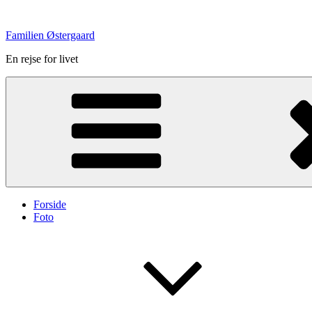
Videre
til
Familien Østergaard
indhold
En rejse for livet
Forside
Foto